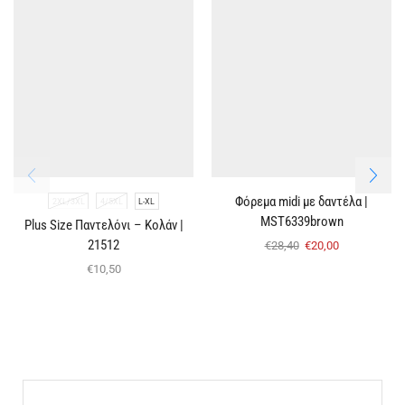
Φόρεμα midi με δαντέλα |
2XL/3XL
4/5XL
L-XL
MST6339brown
Plus Size Παντελόνι – Κολάν |
21512
€
28,40
€
20,00
€
10,50