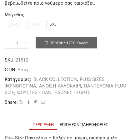
βεβαιωθείτε ποιο νούμερο σας ταιριάζει.
Μέγεθος
2XL/3XL
4/5XL
L-XL
ΠΡΟΣΘΉΚΗ ΣΤΟ ΚΑΛΆΘΙ
SKU:
21512
GTIN:
Array
Κατηγορίες:
BLACK COLLECTION
,
PLUS SIZES
ΦΘΙΝΟΠΩΡΙΝΑ
,
ΑΝΟΙΞΗ-ΚΑΛΟΚΑΙΡΙ
,
ΠΑΝΤΕΛΟΝΙΑ PLUS
SIZE
,
ΦΟΥΣΤΕΣ - ΠΑΝΤΕΛΟΝΕΣ - ΣΟΡΤΣ
Share:
ΠΕΡΙΓΡΑΦΉ
ΕΠΙΠΛΈΟΝ ΠΛΗΡΟΦΟΡΊΕΣ
Plus Size Παντελόνι – Κολάν σε μαύρο, σκούρο μπλε