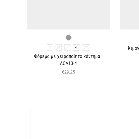
Κιμον
S
M
L
XL
XXL
Φόρεμα με χειροποίητο κέντημα |
ACA13-4
€
29,25