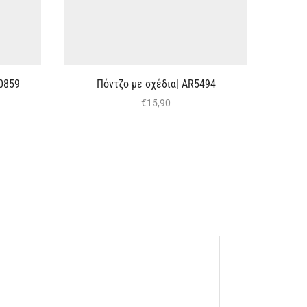
90859
Πόντζο με σχέδια| AR5494
€
15,90
Π