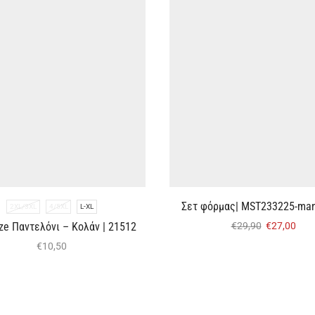
Σετ φόρμας| MST233225-man
2XL/3XL
4/5XL
L-XL
ize Παντελόνι – Κολάν | 21512
€
29,90
€
27,00
€
10,50