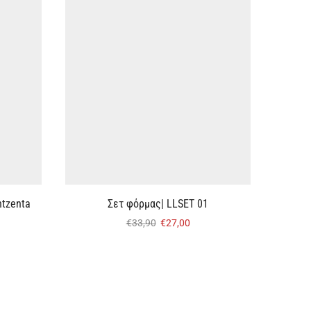
tzenta
Σετ φόρμας| LLSET 01
Γυναικ
€
33,90
€
27,00