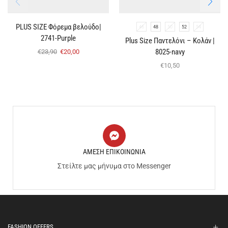
PLUS SIZE Φόρεμα βελούδο|
46
48
50
52
54
2741-Purple
Plus Size Παντελόνι – Κολάν |
8025-navy
€
23,90
€
20,00
€
10,50
ΑΜΕΣΗ ΕΠΙΚΟΙΝΩΝΙΑ
Στείλτε μας μήνυμα στο Messenger
FASHION OFFERS