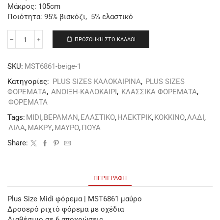
Μάκρος: 105cm
Ποιότητα: 95% βισκόζι, 5% ελαστικό
ΠΡΟΣΘΉΚΗ ΣΤΟ ΚΑΛΆΘΙ
SKU:
MST6861-beige-1
Κατηγορίες:
PLUS SIZES ΚΑΛΟΚΑΙΡΙΝΑ
,
PLUS SIZES
ΦΟΡΕΜΑΤΑ
,
ΑΝΟΙΞΗ-ΚΑΛΟΚΑΙΡΙ
,
ΚΛΑΣΣΙΚΑ ΦΟΡΕΜΑΤΑ
,
ΦΟΡΕΜΑΤΑ
Tags:
MIDI
,
ΒΕΡΑΜΑΝ
,
ΕΛΑΣΤΙΚΟ
,
ΗΛΕΚΤΡΙΚ
,
ΚΟΚΚΙΝΟ
,
ΛΑΔΙ
,
ΛΙΛΑ
,
ΜΑΚΡΥ
,
ΜΑΥΡΟ
,
ΠΟΥΑ
Share:
ΠΕΡΙΓΡΑΦΉ
Plus Size Μidi φόρεμα | MST6861 μαύρο
Δροσερό ριχτό φόρεμα με σχέδια
Διαθέσιμο σε 6 αποχρώσεις