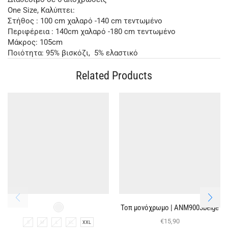
One Size, Καλύπτει:
Στήθος : 100 cm χαλαρό -140 cm τεντωμένο
Περιφέρεια : 140cm χαλαρό -180 cm τεντωμένο
Μάκρος: 105cm
Ποιότητα: 95% βισκόζι, 5% ελαστικό
Related Products
Τοπ μονόχρωμο | ΑΝΜ9003beige
€
15,90
S
M
L
XL
XXL