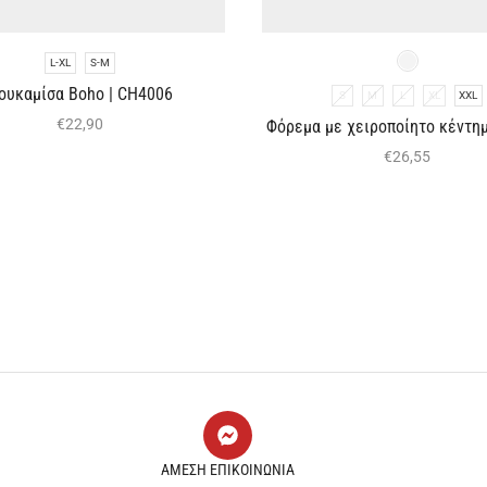
L-XL
S-M
ουκαμίσα Boho | CH4006
S
M
L
XL
XXL
€
22,90
Φόρεμα με χειροποίητο κέντημ
€
26,55
ΑΜΕΣΗ ΕΠΙΚΟΙΝΩΝΙΑ