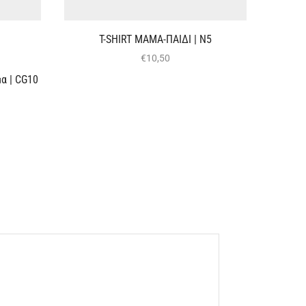
T-SHIRT ΜΑΜΑ-ΠΑΙΔΙ | Ν5
€
10,50
α | CG10