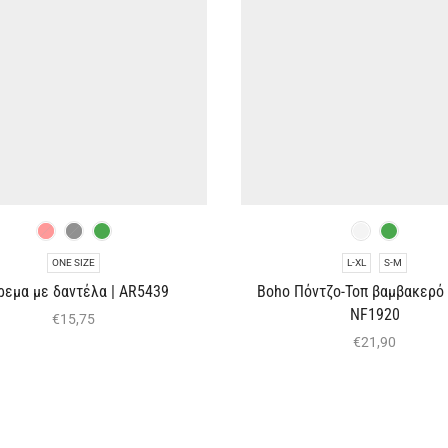
ONE SIZE
L-XL
S-M
ρεμα με δαντέλα | AR5439
Boho Πόντζο-Τοπ βαμβακερό 
NF1920
€
15,75
€
21,90