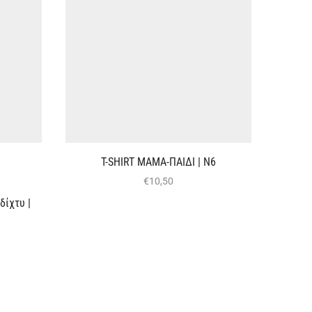
T-SHIRT ΜΑΜΑ-ΠΑΙΔΙ | Ν6
€
10,50
δίχτυ |
Φόρεμα