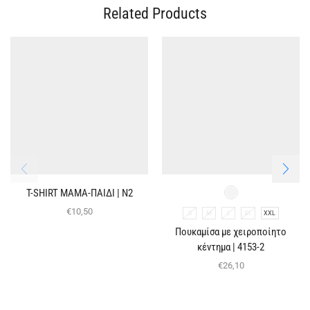
Related Products
T-SHIRT ΜΑΜΑ-ΠΑΙΔΙ | Ν2
€
10,50
S
M
L
XL
XXL
Πουκαμίσα με χειροποίητο
κέντημα | 4153-2
€
26,10