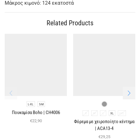
Μάκρος κιμονό: 124 εκατοστά
Related Products
L-XL
S-M
Πουκαμίσα Boho | CH4006
S
M
L
XL
XXL
€
22,90
Φόρεμα με χειροποίητο κέντημα
| ACA13-4
€
29,25