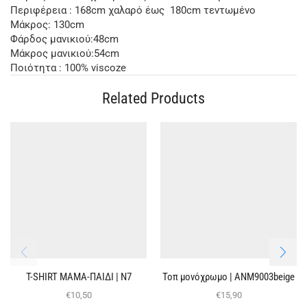
Περιφέρεια : 168cm χαλαρό έως 180cm τεντωμένο
Μάκρος: 130cm
Φάρδος μανικιού:48cm
Μάκρος μανικιού:54cm
Ποιότητα : 100% viscoze
Related Products
T-SHIRT ΜΑΜΑ-ΠΑΙΔΙ | Ν7
Τοπ μονόχρωμο | ΑΝΜ9003beige
€
10,50
€
15,90