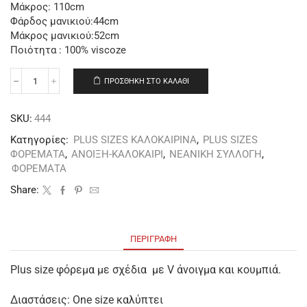
Μάκρος: 110cm
Φάρδος μανικιού:44cm
Μάκρος μανικιού:52cm
Ποιότητα : 100% viscoze
ΠΡΟΣΘΉΚΗ ΣΤΟ ΚΑΛΆΘΙ
SKU:
444
Κατηγορίες:
PLUS SIZES ΚΑΛΟΚΑΙΡΙΝΑ
,
PLUS SIZES
ΦΟΡΕΜΑΤΑ
,
ΑΝΟΙΞΗ-ΚΑΛΟΚΑΙΡΙ
,
ΝΕΑΝΙΚΗ ΣΥΛΛΟΓΗ
,
ΦΟΡΕΜΑΤΑ
Share:
ΠΕΡΙΓΡΑΦΉ
Plus size φόρεμα με σχέδια με V άνοιγμα και κουμπιά.
Διαστάσεις: One size καλύπτει