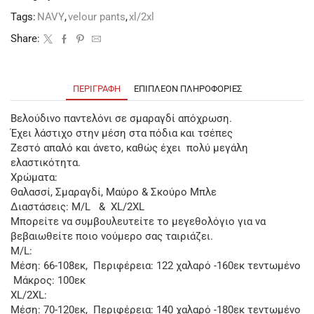
Tags:
NAVY
,
velour pants
,
xl/2xl
Share:
ΠΕΡΙΓΡΑΦΉ
ΕΠΙΠΛΈΟΝ ΠΛΗΡΟΦΟΡΊΕΣ
Βελούδινο παντελόνι σε σμαραγδί απόχρωση.
Έχει λάστιχο στην μέση στα πόδια και τσέπες
Ζεστό απαλό και άνετο, καθώς έχει πολύ μεγάλη
ελαστικότητα.
Χρώματα:
Θαλασσί, Σμαραγδί, Μαύρο & Σκούρο Μπλε
Διαστάσεις: M/L & XL/2XL
Μπορείτε να συμβουλευτείτε το μεγεθολόγιο για να
βεβαιωθείτε ποιο νούμερο σας ταιριάζει.
M/L:
Μέση: 66-108εκ, Περιφέρεια: 122 χαλαρό -160εκ τεντωμένο
Μάκρος: 100εκ
XL/2XL:
Μέση: 70-120εκ, Περιφέρεια: 140 χαλαρό -180εκ τεντωμένο