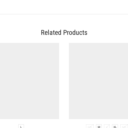
Related Products
L
3XL
M
L
XL
XXL