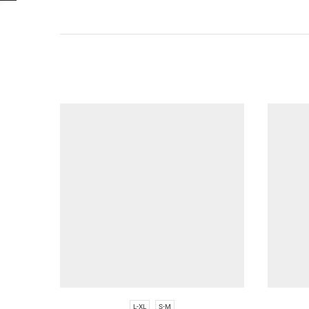
L-XL
S-M