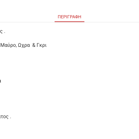
ΠΕΡΙΓΡΑΦΉ
ς .
 Μαύρο, Ωχρα & Γκρι
ά
τος .