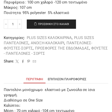
Περιφέρεια : 100 cm χαλαρό -120 cm τεντωμένο
Μάκρος: 107 cm
Ποιότητα: 95% polyester 5% ελαστικό
ΠΡΟΣΘΉΚΗ ΣΤΟ ΚΑΛΆΘΙ
Κατηγορίες:
PLUS SIZES ΚΑΛΟΚΑΙΡΙΝΑ
,
PLUS SIZES
ΠΑΝΤΕΛΟΝΕΣ
,
ΑΝΟΙΞΗ-ΚΑΛΟΚΑΙΡΙ
,
ΠΑΝΤΕΛΟΝΕΣ-
ΦΟΥΣΤΕΣ-ΣΟΡΤΣ
,
ΠΡΟΣΦΟΡΕΣ ΤΗΣ ΕΒΔΟΜΑΔΑΣ
,
ΦΟΥΣΤΕΣ
- ΠΑΝΤΕΛΟΝΕΣ - ΣΟΡΤΣ
Share:
ΠΕΡΙΓΡΑΦΉ
ΕΠΙΠΛΈΟΝ ΠΛΗΡΟΦΟΡΊΕΣ
Παντελόνι μονόχρωμο ελαστικό με ζωνούλα σε ίσια
γραμμή.
Διαθέσιμο σε One Size
Καλύπτει:
Μέση : 70 cm χαλαρό -104 cm τεντωμένο