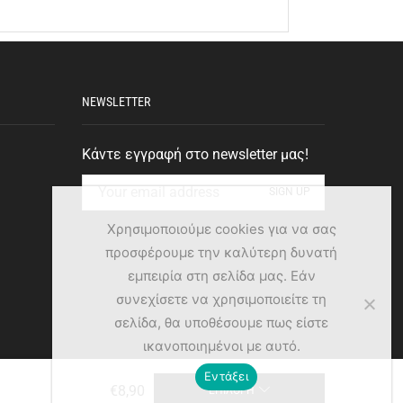
NEWSLETTER
Κάντε εγγραφή στο newsletter μας!
Χρησιμοποιούμε cookies για να σας
προσφέρουμε την καλύτερη δυνατή
εμπειρία στη σελίδα μας. Εάν
συνεχίσετε να χρησιμοποιείτε τη
σελίδα, θα υποθέσουμε πως είστε
ικανοποιημένοι με αυτό.
Εντάξει
€
8,90
ΕΠΙΛΟΓΉ
Powered by SOURCE Development