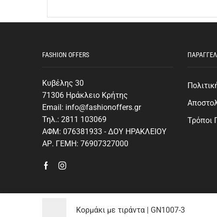
FASHION OFFERS
ΠΑΡΑΓΓΕΛ
Κυβέλης 30
Πολιτικ
71306 Ηράκλειο Κρήτης
Αποστο
Email: info@fashionoffers.gr
Τηλ.: 2811 103069
Τρόποι
ΑΦΜ: 076381933 - ΔΟΥ ΗΡΑΚΛΕΙΟΥ
ΑΡ. ΓΕΜΗ: 76907327000
Κορμάκι με τιράντα | GN1007-3
Ⓒ Fashion Offers - All Rights Reserved