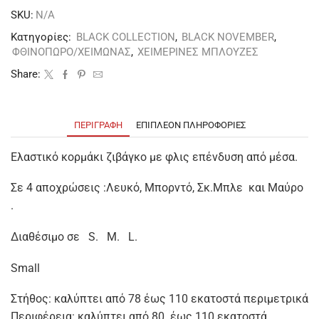
SKU:
N/A
Κατηγορίες:
BLACK COLLECTION
,
BLACK NOVEMBER
,
ΦΘΙΝΟΠΩΡΟ/ΧΕΙΜΩΝΑΣ
,
ΧΕΙΜΕΡΙΝΕΣ ΜΠΛΟΥΖΕΣ
Share:
ΠΕΡΙΓΡΑΦΉ
ΕΠΙΠΛΈΟΝ ΠΛΗΡΟΦΟΡΊΕΣ
Ελαστικό κορμάκι ζιβάγκο με φλις επένδυση από μέσα.
Σε 4 αποχρώσεις :Λευκό, Μπορντό, Σκ.Μπλε και Mαύρο
.
Διαθέσιμο σε S. M. L.
Small
Στήθος: καλύπτει από 78 έως 110 εκατοστά περιμετρικά
Περιφέρεια: καλύπτει από 80 έως 110 εκατοστά