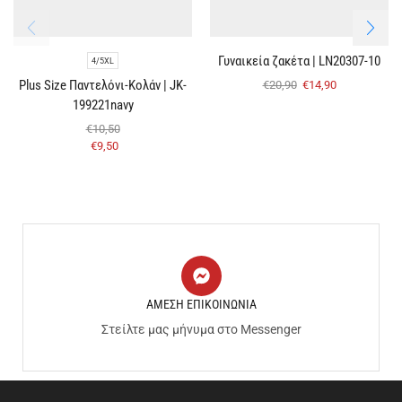
Γυναικεία ζακέτα | LN20307-10
4/5XL
Plus Size Παντελόνι-Κολάν | JK-
€
20,90
€
14,90
199221navy
€
10,50
€
9,50
ΑΜΕΣΗ ΕΠΙΚΟΙΝΩΝΙΑ
Στείλτε μας μήνυμα στο Messenger