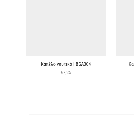
Καπέλο ναυτικό | BGΑ304
Κα
€
7,25