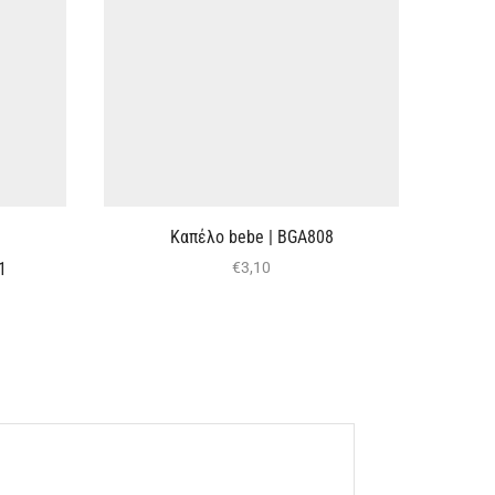
Καπέλο bebe | ΒGA808
1
Καπέλ
€
3,10