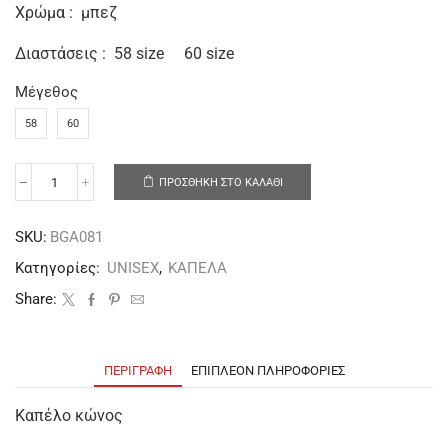
Xρώμα : μπεζ
Διαστάσεις : 58 size 60 size
Μέγεθος
58
60
ΠΡΟΣΘΉΚΗ ΣΤΟ ΚΑΛΆΘΙ
SKU:
BGA081
Κατηγορίες:
UNISEX
,
ΚΑΠΕΛΑ
Share:
ΠΕΡΙΓΡΑΦΉ
ΕΠΙΠΛΈΟΝ ΠΛΗΡΟΦΟΡΊΕΣ
Καπέλο κώνος