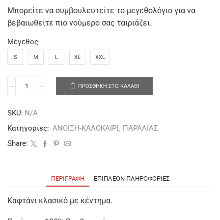
Μπορείτε να συμβουλευτείτε το μεγεθολόγιο για να
βεβαιωθείτε πιο νούμερο σας ταιριάζει.
Μέγεθος
S
M
L
XL
XXL
ΠΡΟΣΘΉΚΗ ΣΤΟ ΚΑΛΆΘΙ
SKU:
N/A
Κατηγορίες:
ΑΝΟΙΞΗ-ΚΑΛΟΚΑΙΡΙ
,
ΠΑΡΑΛΙΑΣ
Share:
ΠΕΡΙΓΡΑΦΉ
ΕΠΙΠΛΈΟΝ ΠΛΗΡΟΦΟΡΊΕΣ
Καφτάνι κλασικό με κέντημα.