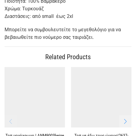
Ποιότητα: 100% Βαμβακερό
Χρώμα: Τυρκουάζ
Διαστάσεις: από small έως 2xl
Μπορείτε να συμβουλευτείτε το μεγεθολόγιο για να
βεβαιωθείτε πιο νούμερο σας ταιριάζει.
Related Products
Τοπ μονόχρωμο | ΑΝΜ9003beige
Τοπ με έξω τους ώμους|2637-