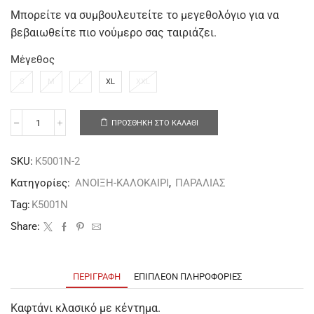
Μπορείτε να συμβουλευτείτε το μεγεθολόγιο για να
βεβαιωθείτε πιο νούμερο σας ταιριάζει.
Μέγεθος
S
M
L
XL
XXL
ΠΡΟΣΘΉΚΗ ΣΤΟ ΚΑΛΆΘΙ
SKU:
K5001N-2
Κατηγορίες:
ΑΝΟΙΞΗ-ΚΑΛΟΚΑΙΡΙ
,
ΠΑΡΑΛΙΑΣ
Tag:
K5001N
Share:
ΠΕΡΙΓΡΑΦΉ
ΕΠΙΠΛΈΟΝ ΠΛΗΡΟΦΟΡΊΕΣ
Καφτάνι κλασικό με κέντημα.