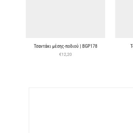
Τσαντάκι μέσης-ποδιού | BGΡ178
Τ
€
12,20