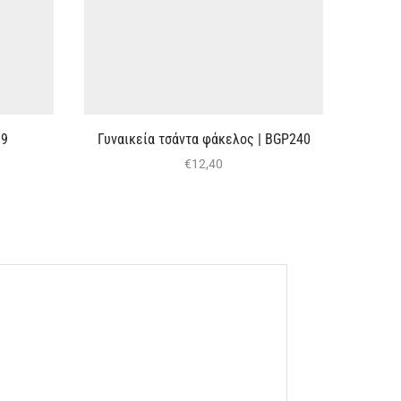
19
Γυναικεία τσάντα φάκελος | BGΡ240
Τ
€
12,40