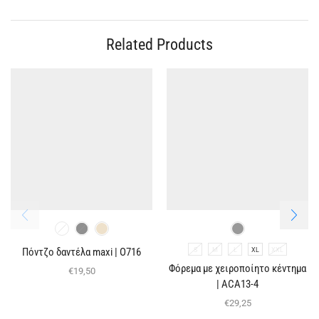
Related Products
Πόντζο δαντέλα maxi | O716
S
M
L
XL
XXL
Φόρεμα με χειροποίητο κέντημα
€
19,50
| ACA13-4
€
29,25