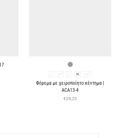
17
S
M
L
XL
XXL
Φόρεμα με χειροποίητο κέντημα |
ACA13-4
€
29,25