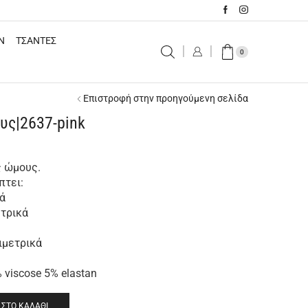
N
ΤΣΑΝΤΕΣ
0
Επιστροφή στην προηγούμενη σελίδα
υς|2637-pink
ς ώμους.
πτει:
ά
ετρικά
ιμετρικά
 viscose 5% elastan
ΣΤΟ ΚΑΛΆΘΙ