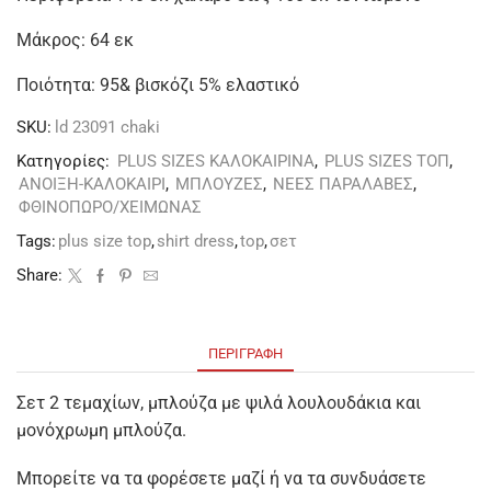
Μάκρος: 64 εκ
Ποιότητα: 95& βισκόζι 5% ελαστικό
SKU:
ld 23091 chaki
Κατηγορίες:
PLUS SIZES ΚΑΛΟΚΑΙΡΙΝΑ
,
PLUS SIZES ΤΟΠ
,
ΑΝΟΙΞΗ-ΚΑΛΟΚΑΙΡΙ
,
ΜΠΛΟΥΖΕΣ
,
ΝΕΕΣ ΠΑΡΑΛΑΒΕΣ
,
ΦΘΙΝΟΠΩΡΟ/ΧΕΙΜΩΝΑΣ
Tags:
plus size top
,
shirt dress
,
top
,
σετ
Share:
ΠΕΡΙΓΡΑΦΉ
Σετ 2 τεμαχίων, μπλούζα με ψιλά λουλουδάκια και
μονόχρωμη μπλούζα.
Μπορείτε να τα φορέσετε μαζί ή να τα συνδυάσετε