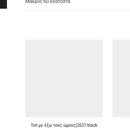
Μάκρος:60 εκατοστά
Τοπ με έξω τους ώμους|2637-black