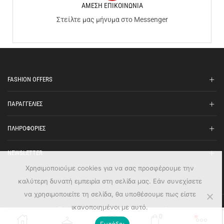
ΑΜΕΣΗ ΕΠΙΚΟΙΝΩΝΙΑ
Στείλτε μας μήνυμα στο Messenger
FASHION OFFERS
ΠΑΡΑΓΓΕΛΙΕΣ
ΠΛΗΡΟΦΟΡΙΕΣ
NEWSLETTER
Χρησιμοποιούμε cookies για να σας προσφέρουμε την
καλύτερη δυνατή εμπειρία στη σελίδα μας. Εάν συνεχίσετε
να χρησιμοποιείτε τη σελίδα, θα υποθέσουμε πως είστε
ικανοποιημένοι με αυτό.
Ⓒ Fashion Offers - All Rights Reserved
0
Εντάξει