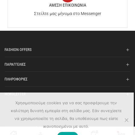
ΑΜΕΣΗ ΕΠΙΚΟΙΝΩΝΙΑ
Στείλτε μας μήνυμα στο Messenger
FASHION OFFERS
ΠΑΡΑΓΓΕΛΙΕΣ
ΠΛΗΡΟΦΟΡΙΕΣ
NEWSLETTER
Χρησιμοποιούμε cookies για να σας προσφέρουμε την
καλύτερη δυνατή εμπειρία στη σελίδα μας. Εάν συνεχίσετε
να χρησιμοποιείτε τη σελίδα, θα υποθέσουμε πως είστε
ικανοποιημένοι με αυτό.
Ⓒ Fashion Offers - All Rights Reserved
0