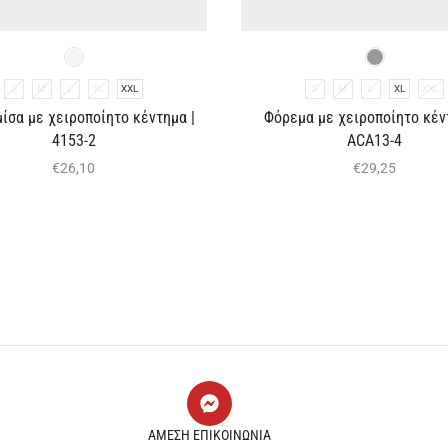
S
M
L
XL
XXL
S
M
L
XL
XXL
ίσα με χειροποίητο κέντημα |
Φόρεμα με χειροποίητο κέν
4153-2
ACA13-4
€
26,10
€
29,25
ΑΜΕΣΗ ΕΠΙΚΟΙΝΩΝΙΑ