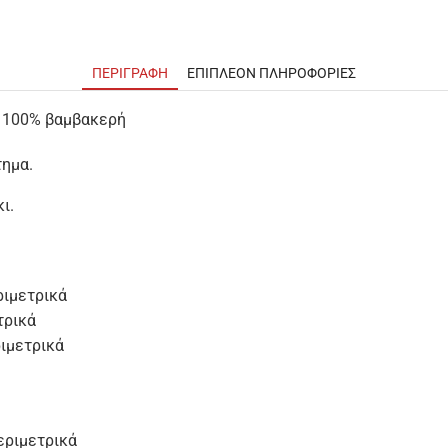
ΠΕΡΙΓΡΑΦΉ
ΕΠΙΠΛΈΟΝ ΠΛΗΡΟΦΟΡΊΕΣ
α 100% βαμβακερή
τημα.
ι.
ριμετρικά
τρικά
ιμετρικά
εριμετρικά