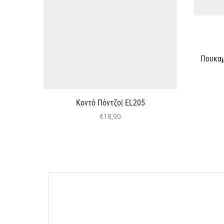
Πουκαμ
Κοντό Πόντζο| EL205
€
18,90