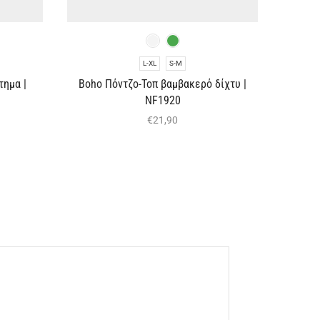
L-XL
S-M
τημα |
Boho Πόντζο-Τοπ βαμβακερό δίχτυ |
NF1920
€
21,90