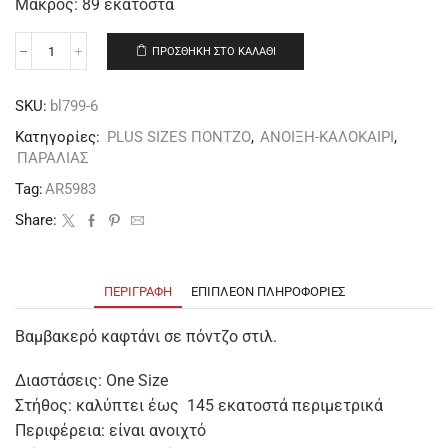
Μάκρος: 89 εκατοστά
ΠΡΟΣΘΉΚΗ ΣΤΟ ΚΑΛΆΘΙ
SKU:
bl799-6
Κατηγορίες:
PLUS SIZES ΠΟΝΤΖΟ
,
ΑΝΟΙΞΗ-ΚΑΛΟΚΑΙΡΙ
,
ΠΑΡΑΛΙΑΣ
Tag:
AR5983
Share:
ΠΕΡΙΓΡΑΦΉ
ΕΠΙΠΛΈΟΝ ΠΛΗΡΟΦΟΡΊΕΣ
Βαμβακερό καφτάνι σε πόντζο στιλ.
Διαστάσεις: One Size
Στήθος: καλύπτει έως 145 εκατοστά περιμετρικά
Περιφέρεια: είναι ανοιχτό