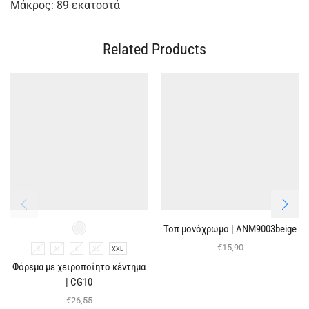
Μάκρος: 89 εκατοστά
Related Products
Τοπ μονόχρωμο | ΑΝΜ9003beige
€
15,90
S
M
L
XL
XXL
Φόρεμα με χειροποίητο κέντημα
| CG10
€
26,55