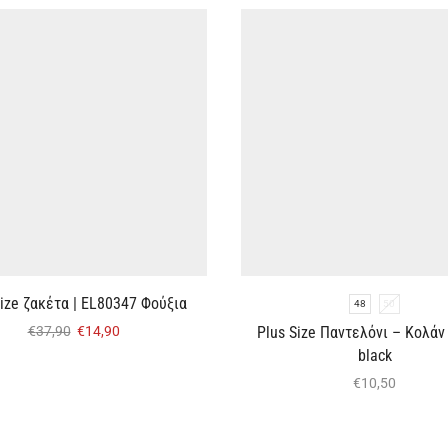
Size ζακέτα | EL80347 Φούξια
48
50
Plus Size Παντελόνι – Κολάν 
€
37,90
€
14,90
black
€
10,50