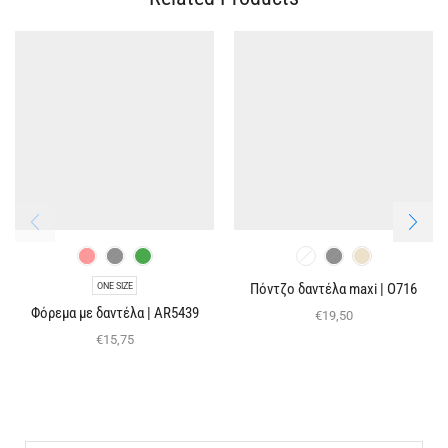
ONE SIZE
Πόντζο δαντέλα maxi | O716
Φόρεμα με δαντέλα | AR5439
€
19,50
€
15,75