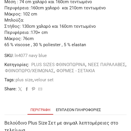
Μέση : 74 cm χαλαρό και 160cm τεντωμένο
Περιφέρεια :160cm χαλαρό και 210cm τεντωμένο
Μάκρος: 102 cm
Μπλούζα:
Στήθος: 130cm χαλαρό και 160cm τεντωμένο
Περιφέρεια :170+ cm
Μάκρος: 76cm
65 % viscose , 30 % poliester , 5 % elastan
SKU:
ln4077 navy blue
Κατηγορίες:
PLUS SIZES ΦΘΙΝΟΠΩΡΙΝΑ
,
ΝΕΕΣ ΠΑΡΑΛΑΒΕΣ
,
ΦΘΙΝΟΠΩΡΟ/ΧΕΙΜΩΝΑΣ
,
ΦΟΡΜΕΣ - ΣΕΤΑΚΙΑ
Tags:
plus size
,
velour set
Share:
ΠΕΡΙΓΡΑΦΉ
ΕΠΙΠΛΈΟΝ ΠΛΗΡΟΦΟΡΊΕΣ
Βελούδινο Plus Size Σετ με ανιμαλ λεπτομέρειες στο
τελείωμα