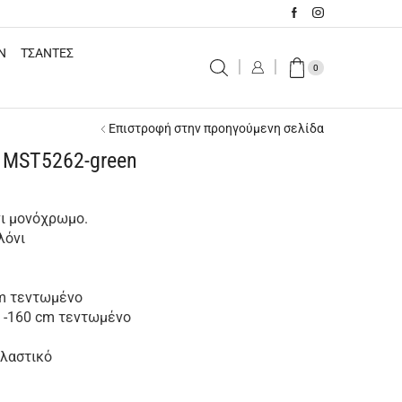
N
ΤΣΑΝΤΕΣ
0
Επιστροφή στην προηγούμενη σελίδα
| MST5262-green
νι μονόχρωμο.
λόνι
cm τεντωμένο
ό -160 cm τεντωμένο
ελαστικό