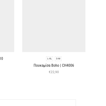
10
Τοπ 
L-XL
S-M
Πουκαμίσα Boho | CH4006
€
22,90