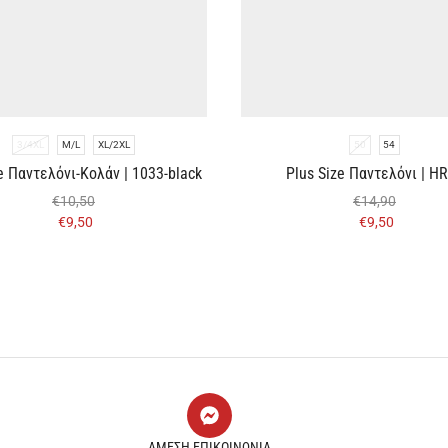
3/4XL
M/L
XL/2XL
50
54
e Παντελόνι-Κολάν | 1033-black
Plus Size Παντελόνι | H
€
10,50
€
14,90
€
9,50
€
9,50
ΑΜΕΣΗ ΕΠΙΚΟΙΝΩΝΙΑ