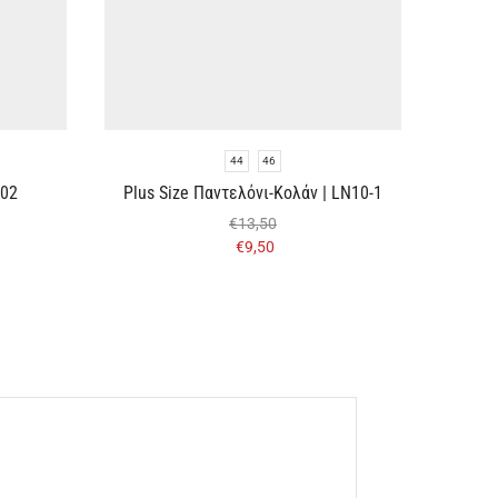
44
46
R02
Plus Size Παντελόνι-Κολάν | LN10-1
P
€
13,50
€
9,50