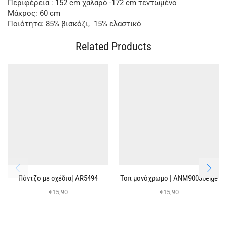
Περιφέρεια : 152 cm χαλαρό -172 cm τεντωμένο
Μάκρος: 60 cm
Ποιότητα: 85% βισκόζι, 15% ελαστικό
Related Products
Πόντζο με σχέδια| AR5494
Τοπ μονόχρωμο | ΑΝΜ9003beige
€
15,90
€
15,90