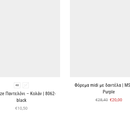
Φόρεμα midi με δαντέλα | M
48
50
Purple
ize Παντελόνι – Κολάν | 8062-
black
€
28,40
€
20,00
€
10,50