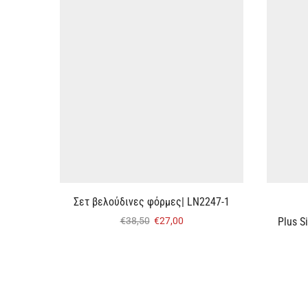
Σετ βελούδινες φόρμες| LN2247-1
Plus S
€
38,50
€
27,00