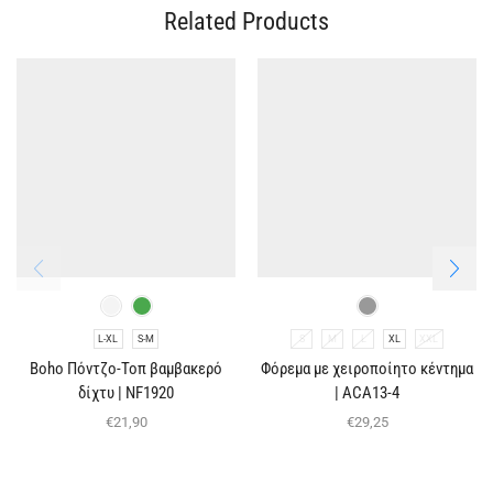
Related Products
L-XL
S-M
S
M
L
XL
XXL
Boho Πόντζο-Τοπ βαμβακερό
Φόρεμα με χειροποίητο κέντημα
δίχτυ | NF1920
| ACA13-4
€
21,90
€
29,25