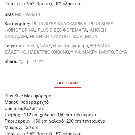
Ποιότητα: 95% βισκόζι, 5% ελαστικό
SKU:
MST4985-14
Κατηγορίες:
PLUS SIZES ΚΑΛΟΚΑΙΡΙΝΑ
,
PLUS SIZES
ΦΘΙΝΟΠΩΡΙΝΑ
,
PLUS SIZES ΦΟΡΕΜΑΤΑ
,
ΑΝΟΙΞΗ-
ΚΑΛΟΚΑΙΡΙ
,
ΝΕΑΝΙΚΗ ΣΥΛΛΟΓΗ
,
ΦΟΡΕΜΑΤΑ
Tags:
maxi dress
,
NAVY
,
plus size φορεμα
,
ΒΕΡΑΜΑΝ
,
ΕΛΑΣΤΙΚΟ
,
ΗΛΕΚΤΡΙΚ
,
ΚΟΚΚΙΝΟ
,
ΛΙΛΑ
,
ΜΑΚΡΥ
,
ΜΑΥΡΟ
,
ΠΟΥΑ
Share:
ΠΕΡΙΓΡΑΦΉ
Plus Size Maxi φόρεμα
Μακρύ Φόρεμα ριχτό
One Size, Καλύπτει:
Στήθος : 112 cm χαλαρό -160 cm τεντωμένο
Περιφέρεια : 156 cm χαλαρό -200 cm τεντωμένο
Μάκρος: 130 cm
Ποιότητα: 95% βισκόζι, 5% ελαστικό