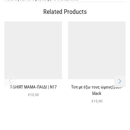
Related Products
T-SHIRT ΜΑΜΑ-ΠΑΙΔΙ | Ν17
Τοπ με έξω τους ώμους|2637-
black
€
10,50
€
15,90