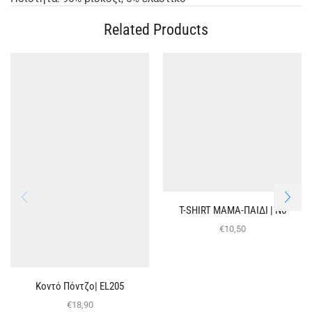
Related Products
T-SHIRT ΜΑΜΑ-ΠΑΙΔΙ | Ν6
€
10,50
Κοντό Πόντζο| EL205
€
18,90