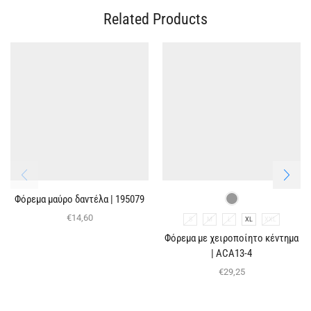
Related Products
Φόρεμα μαύρο δαντέλα | 195079
€
14,60
S
M
L
XL
XXL
Φόρεμα με χειροποίητο κέντημα
| ACA13-4
€
29,25