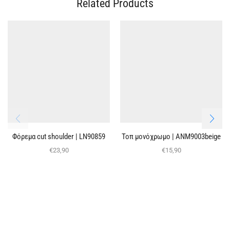
Related Products
Φόρεμα cut shoulder | LN90859
Τοπ μονόχρωμο | ΑΝΜ9003beige
€
23,90
€
15,90