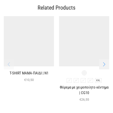
Related Products
T-SHIRT ΜΑΜΑ-ΠΑΙΔΙ | Ν1
€
10,50
S
M
L
XL
XXL
Φόρεμα με χειροποίητο κέντημα
| CG10
€
26,55