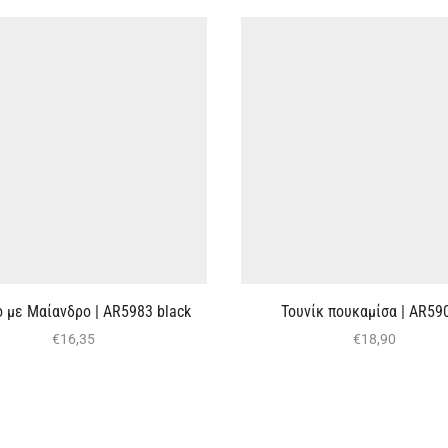
 με Μαίανδρο | AR5983 black
Τουνίκ πουκαμίσα | ΑR59
€
16,35
€
18,90