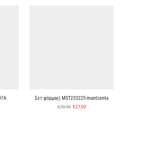
07Α
Σετ φόρμας| MST233225-mantzenta
Γυναικ
€
29,90
€
27,00