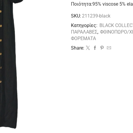
Ποιότητα:95% viscose 5% ela
SKU:
211239-black
Κατηγορίες:
BLACK COLLEC
ΠΑΡΑΛΑΒΕΣ
,
ΦΘΙΝΟΠΩΡΟ/Χ
ΦΟΡΕΜΑΤΑ
Share: