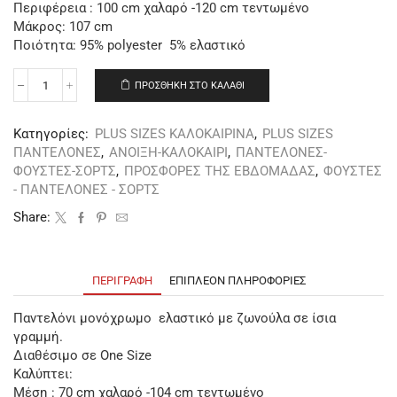
Περιφέρεια : 100 cm χαλαρό -120 cm τεντωμένο
Μάκρος: 107 cm
Ποιότητα: 95% polyester 5% ελαστικό
ΠΡΟΣΘΉΚΗ ΣΤΟ ΚΑΛΆΘΙ
Κατηγορίες:
PLUS SIZES ΚΑΛΟΚΑΙΡΙΝΑ
,
PLUS SIZES
ΠΑΝΤΕΛΟΝΕΣ
,
ΑΝΟΙΞΗ-ΚΑΛΟΚΑΙΡΙ
,
ΠΑΝΤΕΛΟΝΕΣ-
ΦΟΥΣΤΕΣ-ΣΟΡΤΣ
,
ΠΡΟΣΦΟΡΕΣ ΤΗΣ ΕΒΔΟΜΑΔΑΣ
,
ΦΟΥΣΤΕΣ
- ΠΑΝΤΕΛΟΝΕΣ - ΣΟΡΤΣ
Share:
ΠΕΡΙΓΡΑΦΉ
ΕΠΙΠΛΈΟΝ ΠΛΗΡΟΦΟΡΊΕΣ
Παντελόνι μονόχρωμο ελαστικό με ζωνούλα σε ίσια
γραμμή.
Διαθέσιμο σε One Size
Καλύπτει:
Μέση : 70 cm χαλαρό -104 cm τεντωμένο