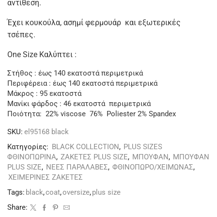
αντίθεση.
Έχει κουκούλα, ασημί φερμουάρ και εξωτερικές
τσέπες.
One Size Καλύπτει :
Στήθος : έως 140 εκατοστά περιμετρικά
Περιφέρεια : έως 140 εκατοστά περιμετρικά
Μάκρος : 95 εκατοστά
Μανίκι φάρδος : 46 εκατοστά περιμετρικά
Ποιότητα: 22% viscose 76% Poliester 2% Spandex
SKU:
el95168 black
Κατηγορίες:
BLACK COLLECTION
,
PLUS SIZES
ΦΘΙΝΟΠΩΡΙΝΑ
,
ΖΑΚΕΤΕΣ PLUS SIZE
,
ΜΠΟΥΦΑΝ
,
ΜΠΟΥΦΑΝ
PLUS SIZE
,
ΝΕΕΣ ΠΑΡΑΛΑΒΕΣ
,
ΦΘΙΝΟΠΩΡΟ/ΧΕΙΜΩΝΑΣ
,
ΧΕΙΜΕΡΙΝΕΣ ΖΑΚΕΤΕΣ
Tags:
black
,
coat
,
oversize
,
plus size
Share: