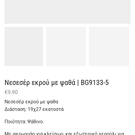
Nεσεσέρ εκρού με ψαθά | BG9133-5
€
9,90
Νεσεσέρ εκρού με ψαθα
Διάσταση: 19χ27 εκατοστά
Ποιότητα: Ψάθινο.
Με φερμουάρ για κλείσιμο, και εξωτερικό χερούλι για