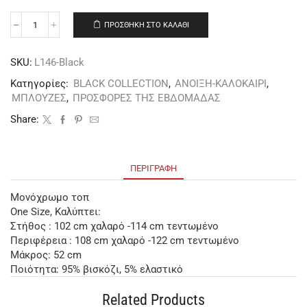
ΠΡΟΣΘΉΚΗ ΣΤΟ ΚΑΛΆΘΙ
SKU:
L146-Black
Κατηγορίες:
BLACK COLLECTION
,
ΑΝΟΙΞΗ-ΚΑΛΟΚΑΙΡΙ
,
ΜΠΛΟΥΖΕΣ
,
ΠΡΟΣΦΟΡΕΣ ΤΗΣ ΕΒΔΟΜΑΔΑΣ
Share:
ΠΕΡΙΓΡΑΦΉ
Μονόχρωμο τοπ
One Size, Καλύπτει:
Στήθος : 102 cm χαλαρό -114 cm τεντωμένο
Περιφέρεια : 108 cm χαλαρό -122 cm τεντωμένο
Μάκρος: 52 cm
Ποιότητα: 95% βισκόζι, 5% ελαστικό
Related Products