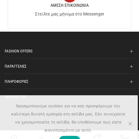
ΑΜΕΣΗ ΕΠΙΚΟΙΝΩΝΙΑ
Στείλτε μας μήνυμα στο Messenger
FASHION OFFERS
ΠΑΡΑΓΓΕΛΙΕΣ
ΠΛΗΡΟΦΟΡΙΕΣ
NEWSLETTER
Χρησιμοποιούμε cookies για να σας προσφέρουμε την
καλύτερη δυνατή εμπειρία στη σελίδα μας. Εάν συνεχίσετε
να χρησιμοποιείτε τη σελίδα, θα υποθέσουμε πως είστε
ικανοποιημένοι με αυτό.
Ⓒ Fashion Offers - All Rights Reserved
0