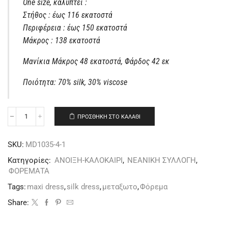
One size, καλύπτει :
Στήθος : έως 116 εκατοστά
Περιφέρεια : έως 150 εκατοστά
Μάκρος : 138 εκατοστά
Μανίκια Μάκρος 48 εκατοστά, Φάρδος 42 εκ
Ποιότητα: 70% silk, 30% viscose
ΠΡΟΣΘΉΚΗ ΣΤΟ ΚΑΛΆΘΙ
SKU:
MD1035-4-1
Κατηγορίες:
ΑΝΟΙΞΗ-ΚΑΛΟΚΑΙΡΙ
,
ΝΕΑΝΙΚΗ ΣΥΛΛΟΓΗ
,
ΦΟΡΕΜΑΤΑ
Tags:
maxi dress
,
silk dress
,
μεταξωτο
,
Φόρεμα
Share: